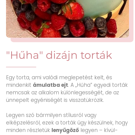
"Hűha" dizájn torták
Egy torta, ami valódi meglepetést kelt, és
mindenkit
ámulatba ejt
. A „Hűha” egyedi torták
nemcsak az alkalom különlegességét, de az
ünnepelt egyéniségét is visszatükrözik.
Legyen szó bármilyen stílusról vagy
elképzelésről, ezek a torták úgy készülnek, hogy
minden részletük
lenyűgöző
legyen – kívül-