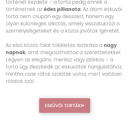
történet kezdete – a torta pedig ennek a
történetnek az
édes pillanata
. Az álom esküvői
torta nem csupán egy desszert, hanem egy
olyan különleges alkotás, amely visszatükrözi a
személyiségeteket és a közös jövőtök ígéretét.
Az első közös falat tökéletes lezárása a
nagy
napnak
, amit megoszthattok a szeretteitekkel.
Legyen az elegáns, merész vagy játékos – a
torta úgy illeszkedik az esküvőtök hangulatához,
mintha csak rátok szabták volna, mert valóban
rólatok szól.
ESKÜVŐI TORTÁK