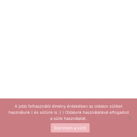
A jobb felhasználói élmény érdekében az oldalon sütiket
használunk ( és sütünk is :) ) Oldalunk használatával elfogadod
a sütik használatát.
Szeretem a sütit